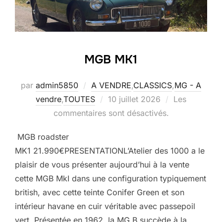
MGB MK1
par
admin5850
A VENDRE
,
CLASSICS
,
MG - A
Publié
vendre
,
TOUTES
10 juillet 2026
Les
le
commentaires sont désactivés.
MGB roadster
MK1 21.990€PRESENTATIONL’Atelier des 1000 a le
plaisir de vous présenter aujourd’hui à la vente
cette MGB MkI dans une configuration typiquement
british, avec cette teinte Conifer Green et son
intérieur havane en cuir véritable avec passepoil
vert. Présentée en 1962, la MG B succède à la