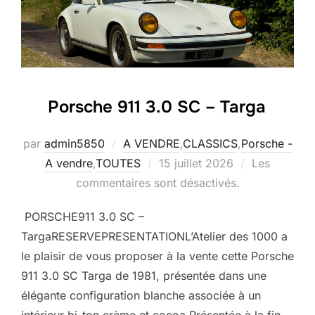
Porsche 911 3.0 SC – Targa
par
admin5850
A VENDRE
,
CLASSICS
,
Porsche -
Publié
A vendre
,
TOUTES
15 juillet 2026
Les
le
commentaires sont désactivés.
PORSCHE911 3.0 SC –
TargaRESERVEPRESENTATIONL’Atelier des 1000 a
le plaisir de vous proposer à la vente cette Porsche
911 3.0 SC Targa de 1981, présentée dans une
élégante configuration blanche associée à un