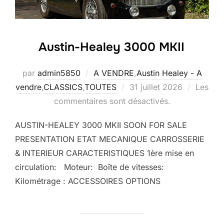
Austin-Healey 3000 MKII
par
admin5850
A VENDRE
,
Austin Healey - A
Publié
vendre
,
CLASSICS
,
TOUTES
31 juillet 2026
Les
le
commentaires sont désactivés.
AUSTIN-HEALEY 3000 MKII SOON FOR SALE
PRESENTATION ETAT MECANIQUE CARROSSERIE
& INTERIEUR CARACTERISTIQUES 1ère mise en
circulation: Moteur: Boîte de vitesses:
Kilométrage : ACCESSOIRES OPTIONS