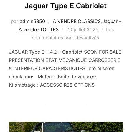
Jaguar Type E Cabriolet
par
admin5850
A VENDRE
,
CLASSICS
,
Jaguar -
Publié
A vendre
,
TOUTES
20 juillet 2026
Les
le
commentaires sont désactivés.
JAGUAR Type E – 4.2 – Cabriolet SOON FOR SALE
PRESENTATION ETAT MECANIQUE CARROSSERIE
& INTERIEUR CARACTERISTIQUES 1ère mise en
circulation: Moteur: Boîte de vitesses:
Kilométrage : ACCESSOIRES OPTIONS