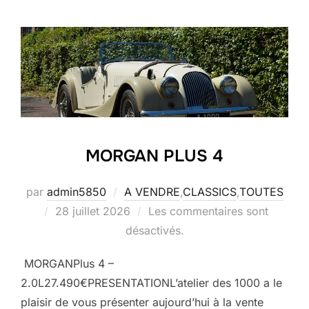
MORGAN PLUS 4
par
admin5850
A VENDRE
,
CLASSICS
,
TOUTES
Publié
28 juillet 2026
Les commentaires sont
le
désactivés.
MORGANPlus 4 –
2.0L27.490€PRESENTATIONL’atelier des 1000 a le
plaisir de vous présenter aujourd’hui à la vente