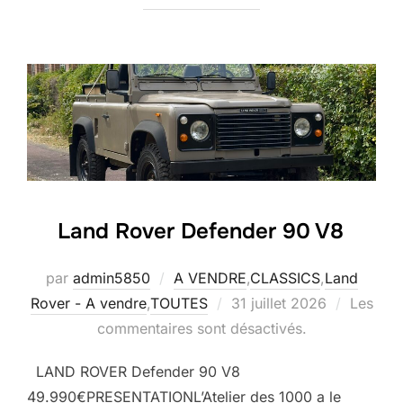
Land Rover Defender 90 V8
par
admin5850
A VENDRE
,
CLASSICS
,
Land
Publié
Rover - A vendre
,
TOUTES
31 juillet 2026
Les
le
commentaires sont désactivés.
LAND ROVER Defender 90 V8
49.990€PRESENTATIONL’Atelier des 1000 a le