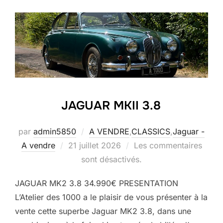
JAGUAR MKII 3.8
par
admin5850
A VENDRE
,
CLASSICS
,
Jaguar -
Publié
A vendre
21 juillet 2026
Les commentaires
le
sont désactivés.
JAGUAR MK2 3.8 34.990€ PRESENTATION
L’Atelier des 1000 a le plaisir de vous présenter à la
vente cette superbe Jaguar MK2 3.8, dans une