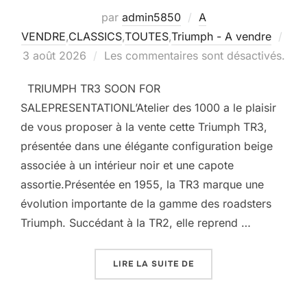
par
admin5850
A
VENDRE
,
CLASSICS
,
TOUTES
,
Triumph - A vendre
Publié
3 août 2026
Les commentaires sont désactivés.
le
TRIUMPH TR3 SOON FOR
SALEPRESENTATIONL’Atelier des 1000 a le plaisir
de vous proposer à la vente cette Triumph TR3,
présentée dans une élégante configuration beige
associée à un intérieur noir et une capote
assortie.Présentée en 1955, la TR3 marque une
évolution importante de la gamme des roadsters
Triumph. Succédant à la TR2, elle reprend …
« TRIUMPH TR3 »
LIRE LA SUITE DE