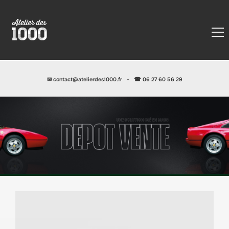
✉
contact@atelierdes1000.fr
-
☎ 06 27 60 56 29