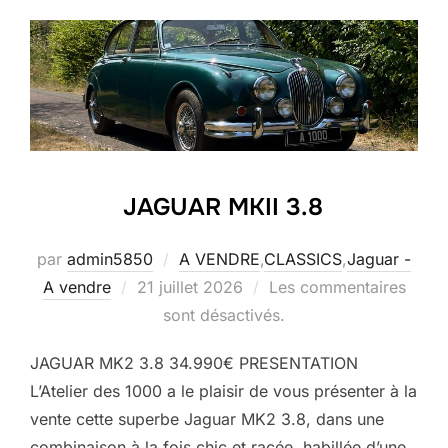
JAGUAR MKII 3.8
par
admin5850
A VENDRE
,
CLASSICS
,
Jaguar -
Publié
A vendre
21 juillet 2026
Les commentaires
le
sont désactivés.
JAGUAR MK2 3.8 34.990€ PRESENTATION
L’Atelier des 1000 a le plaisir de vous présenter à la
vente cette superbe Jaguar MK2 3.8, dans une
combinaison à la fois chic et racée, habillée d’une