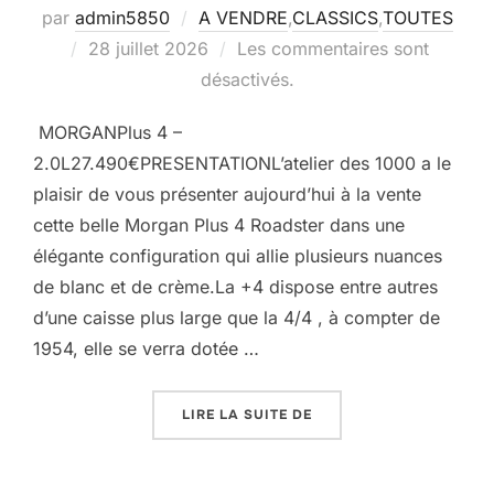
par
admin5850
A VENDRE
,
CLASSICS
,
TOUTES
Publié
28 juillet 2026
Les commentaires sont
le
désactivés.
MORGANPlus 4 –
2.0L27.490€PRESENTATIONL’atelier des 1000 a le
plaisir de vous présenter aujourd’hui à la vente
cette belle Morgan Plus 4 Roadster dans une
élégante configuration qui allie plusieurs nuances
de blanc et de crème.La +4 dispose entre autres
d’une caisse plus large que la 4/4 , à compter de
1954, elle se verra dotée …
« MORGAN PLUS 4 »
LIRE LA SUITE DE