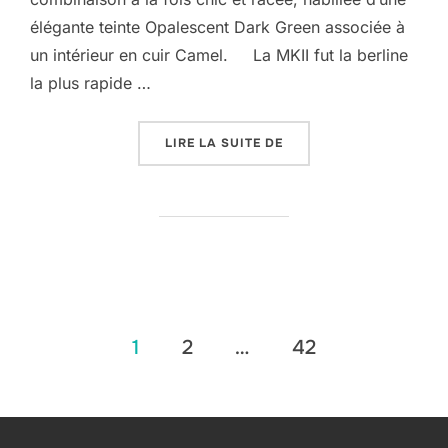
élégante teinte Opalescent Dark Green associée à
un intérieur en cuir Camel. La MKII fut la berline
la plus rapide …
« JAGUAR MKII 3.8 »
LIRE LA SUITE DE
Pagination
1
2
…
42
des
publications