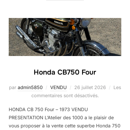
Honda CB750 Four
Publié
par
admin5850
VENDU
26 juillet 2026
Les
le
commentaires sont désactivés.
HONDA CB 750 Four – 1973 VENDU
PRESENTATION L’Atelier des 1000 a le plaisir de
vous proposer à la vente cette superbe Honda 750