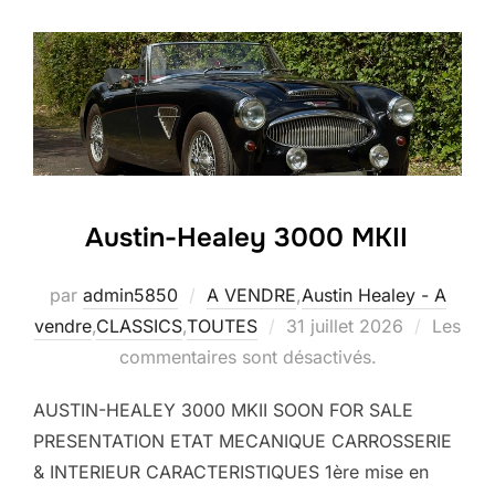
Austin-Healey 3000 MKII
par
admin5850
A VENDRE
,
Austin Healey - A
Publié
vendre
,
CLASSICS
,
TOUTES
31 juillet 2026
Les
le
commentaires sont désactivés.
AUSTIN-HEALEY 3000 MKII SOON FOR SALE
PRESENTATION ETAT MECANIQUE CARROSSERIE
& INTERIEUR CARACTERISTIQUES 1ère mise en