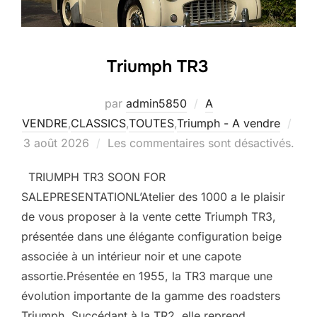
Triumph TR3
par
admin5850
A
VENDRE
,
CLASSICS
,
TOUTES
,
Triumph - A vendre
Publié
3 août 2026
Les commentaires sont désactivés.
le
TRIUMPH TR3 SOON FOR
SALEPRESENTATIONL’Atelier des 1000 a le plaisir
de vous proposer à la vente cette Triumph TR3,
présentée dans une élégante configuration beige
associée à un intérieur noir et une capote
assortie.Présentée en 1955, la TR3 marque une
évolution importante de la gamme des roadsters
Triumph. Succédant à la TR2, elle reprend …