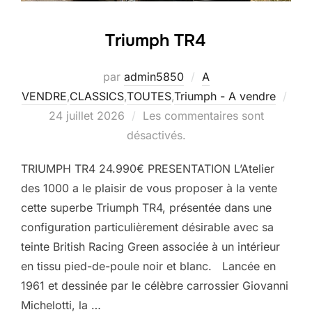
Triumph TR4
par
admin5850
A
VENDRE
,
CLASSICS
,
TOUTES
,
Triumph - A vendre
Publié
24 juillet 2026
Les commentaires sont
le
désactivés.
TRIUMPH TR4 24.990€ PRESENTATION L’Atelier
des 1000 a le plaisir de vous proposer à la vente
cette superbe Triumph TR4, présentée dans une
configuration particulièrement désirable avec sa
teinte British Racing Green associée à un intérieur
en tissu pied-de-poule noir et blanc. Lancée en
1961 et dessinée par le célèbre carrossier Giovanni
Michelotti, la …