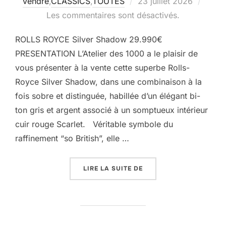
Publié
vendre
,
CLASSICS
,
TOUTES
23 juillet 2026
le
Les commentaires sont désactivés.
ROLLS ROYCE Silver Shadow 29.990€
PRESENTATION L’Atelier des 1000 a le plaisir de
vous présenter à la vente cette superbe Rolls-
Royce Silver Shadow, dans une combinaison à la
fois sobre et distinguée, habillée d’un élégant bi-
ton gris et argent associé à un somptueux intérieur
cuir rouge Scarlet. Véritable symbole du
raffinement “so British”, elle …
« ROLLS ROYCE SILVER
LIRE LA SUITE DE