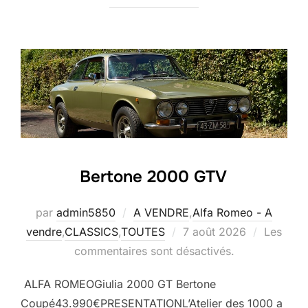
Bertone 2000 GTV
par
admin5850
A VENDRE
,
Alfa Romeo - A
Publié
vendre
,
CLASSICS
,
TOUTES
7 août 2026
Les
le
commentaires sont désactivés.
ALFA ROMEOGiulia 2000 GT Bertone
Coupé43.990€PRESENTATIONL’Atelier des 1000 a