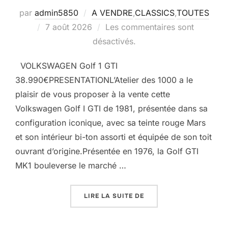
par
admin5850
A VENDRE
,
CLASSICS
,
TOUTES
Publié
7 août 2026
Les commentaires sont
le
désactivés.
VOLKSWAGEN Golf 1 GTI
38.990€PRESENTATIONL’Atelier des 1000 a le
plaisir de vous proposer à la vente cette
Volkswagen Golf I GTI de 1981, présentée dans sa
configuration iconique, avec sa teinte rouge Mars
et son intérieur bi-ton assorti et équipée de son toit
ouvrant d’origine.Présentée en 1976, la Golf GTI
MK1 bouleverse le marché …
« GOLF GTI MK1 »
LIRE LA SUITE DE