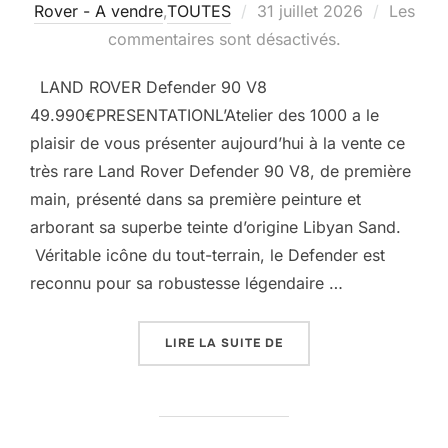
Publié
Rover - A vendre
,
TOUTES
31 juillet 2026
Les
le
commentaires sont désactivés.
LAND ROVER Defender 90 V8
49.990€PRESENTATIONL’Atelier des 1000 a le
plaisir de vous présenter aujourd’hui à la vente ce
très rare Land Rover Defender 90 V8, de première
main, présenté dans sa première peinture et
arborant sa superbe teinte d’origine Libyan Sand.
Véritable icône du tout-terrain, le Defender est
reconnu pour sa robustesse légendaire …
« LAND ROVER DEFENDE
LIRE LA SUITE DE