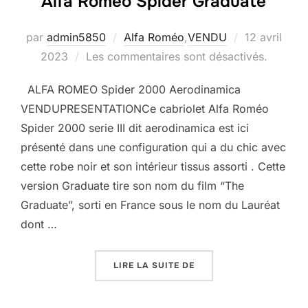
Alfa Roméo Spider Graduate
Publié
par
admin5850
Alfa Roméo
,
VENDU
12 avril
le
2023
Les commentaires sont désactivés.
ALFA ROMEO Spider 2000 Aerodinamica
VENDUPRESENTATIONCe cabriolet Alfa Roméo
Spider 2000 serie III dit aerodinamica est ici
présenté dans une configuration qui a du chic avec
cette robe noir et son intérieur tissus assorti . Cette
version Graduate tire son nom du film “The
Graduate”, sorti en France sous le nom du Lauréat
dont …
« ALFA ROMÉO SPIDER 
LIRE LA SUITE DE