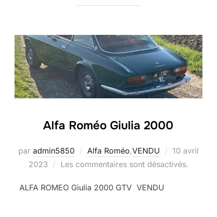
Alfa Roméo Giulia 2000
Publié
par
admin5850
Alfa Roméo
,
VENDU
10 avril
le
2023
Les commentaires sont désactivés.
ALFA ROMEO Giulia 2000 GTV VENDU