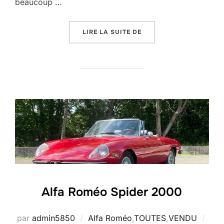
beaucoup …
« ALFA ROMÉO SPIDER 2
LIRE LA SUITE DE
Alfa Roméo Spider 2000
Publ
par
admin5850
Alfa Roméo
,
TOUTES
,
VENDU