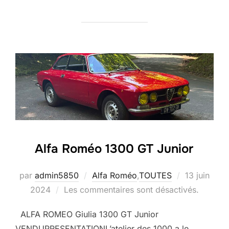
Alfa Roméo 1300 GT Junior
Publié
par
admin5850
Alfa Roméo
,
TOUTES
13 juin
le
2024
Les commentaires sont désactivés.
ALFA ROMEO Giulia 1300 GT Junior
VENDUPRESENTATIONL’atelier des 1000 a le