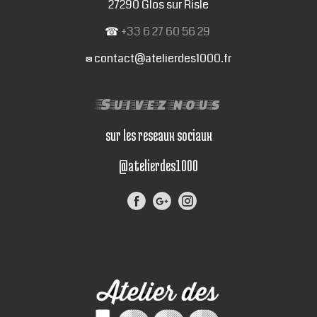
27290 Glos sur Risle
☎
+33 6 27 60 56 29
contact@atelierdes1000.fr
✉
Suivez nous
sur les reseaux sociaux
@atelierdes1000