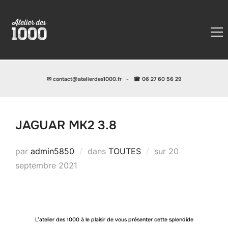
✉
contact@atelierdes1000.fr
-
☎ 06 27 60 56 29
JAGUAR MK2 3.8
Publié
par
admin5850
dans
TOUTES
sur
20
le
septembre 2021
L’atelier des 1000 à le plaisir de vous présenter cette splendide