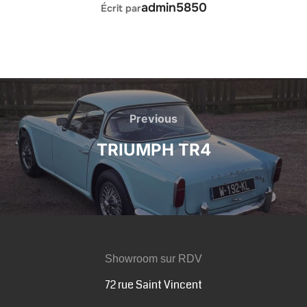
AUTEUR DE LA PUBLICATION
admin5850
Écrit par
Navigation
de
Previous
Previous
TRIUMPH TR4
l’article
Showroom sur RDV
72 rue Saint Vincent