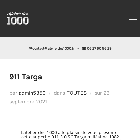
✉
contact@atelierdes1000.fr
-
☎ 06 27 60 56 29
911 Targa
Publié
par
admin5850
dans
TOUTES
sur
23
le
septembre 2021
L’atelier des 1000 a le plaisir de vous presenter
cette superbe 911 3.0 SC Targa millésime 1982