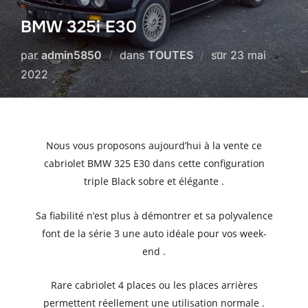
BMW 325i E30
Publié
par
admin5850
dans
TOUTES
sur
23 mai
le
2022
Nous vous proposons aujourd’hui à la vente ce
cabriolet BMW 325 E30 dans cette configuration
triple Black sobre et élégante .
Sa fiabilité n’est plus à démontrer et sa polyvalence
font de la série 3 une auto idéale pour vos week-
end .
Rare cabriolet 4 places ou les places arrières
permettent réellement une utilisation normale .