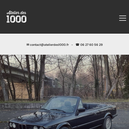
✉
contact@atelierdes1000.fr
-
☎ 06 27 60 56 29