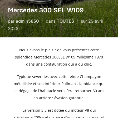
Mercedes 300 SEL W109
Publié
par
admin5850
dans
TOUTES
sur
29 avril
le
2022
Nous avons le plaisir de vous présenter cette
splendide Mercedes 300SEL W109 millésime 1970
dans une configuration qui a du chic.
Typique seventies avec cette teinte Champagne
métallisée et son intérieur Pullman , l’ambiance qui
se dégage de l’habitacle vous fera retourner 50 ans
en arrière : évasion garantie.
La version 3.5 est dotée du moteur V8 qui
développe 200cv et dispose d’un couple colossal et