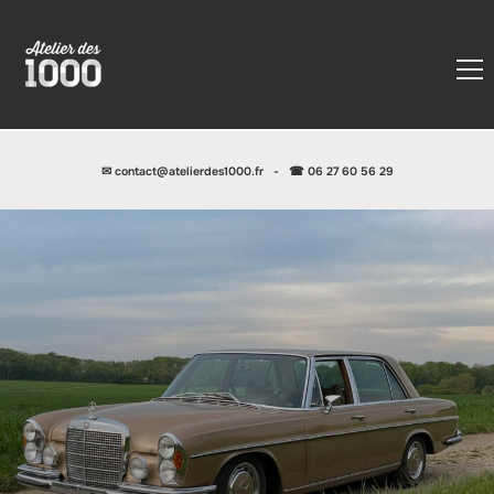
✉
contact@atelierdes1000.fr
-
☎ 06 27 60 56 29