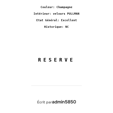
Couleur: Champagne
Intérieur: velours PULLMAN
Etat Général: Excellent
Historique: NC
RESERVE
AUTEUR DE LA PUBLICATION
admin5850
Écrit par