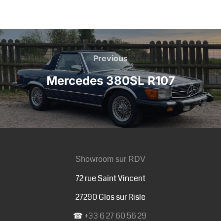
Navigation
de
Previous
Previous
Mercedes 380SL R107
l’article
Showroom sur RDV
72 rue Saint Vincent
27290 Glos sur Risle
☎
+33 6 27 60 56 29