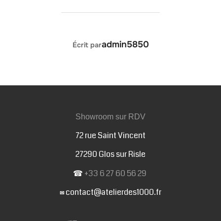
AUTEUR DE LA PUBLICATION
admin5850
Écrit par
Showroom sur RDV
72 rue Saint Vincent
27290 Glos sur Risle
☎
+33 6 27 60 56 29
contact@atelierdes1000.fr
✉