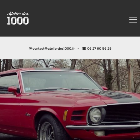
✉
contact@atelierdes1000.fr
-
☎ 06 27 60 56 29