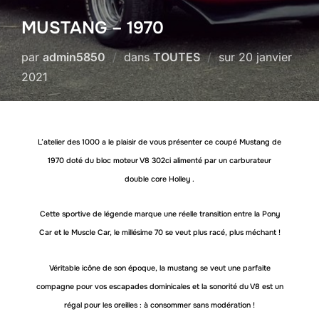
MUSTANG – 1970
Publié
par
admin5850
dans
TOUTES
sur
20 janvier
le
2021
L’atelier des 1000 a le plaisir de vous présenter ce coupé Mustang de
1970 doté du bloc moteur V8 302ci alimenté par un carburateur
double core Holley .
Cette sportive de légende marque une réelle transition entre la Pony
Car et le Muscle Car, le millésime 70 se veut plus racé, plus méchant !
Véritable icône de son époque, la mustang se veut une parfaite
compagne pour vos escapades dominicales et la sonorité du V8 est un
régal pour les oreilles : à consommer sans modération !