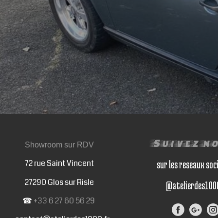
Suivez n
Showroom sur RDV
72 rue Saint Vincent
sur les reseaux soc
27290 Glos sur Risle
@atelierdes100
☎
+33 6 27 60 56 29