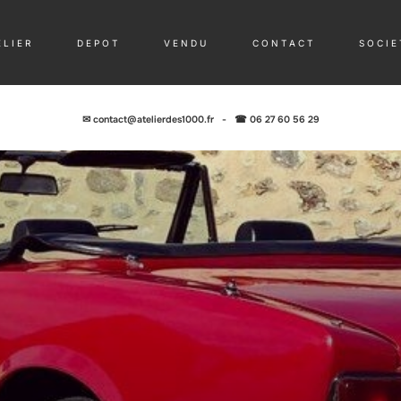
 L I E R
D E P O T
V E N D U
C O N T A C T
S O C I E 
✉
contact@atelierdes1000.fr
-
☎ 06 27 60 56 29