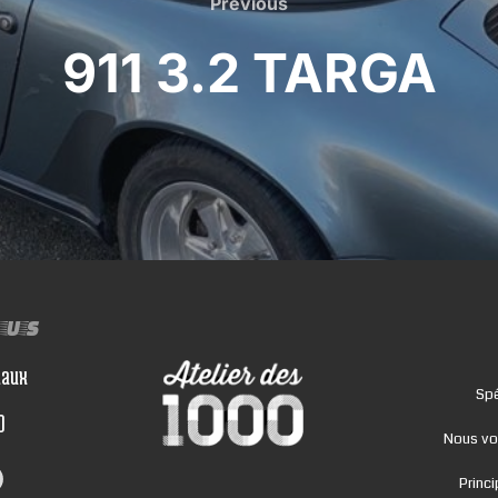
Previous
Previous
911 3.2 TARGA
ous
iaux
Spé
0
Nous vo
Princ