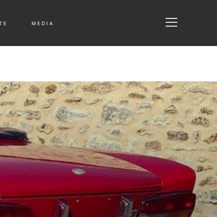
T E
M E D I A