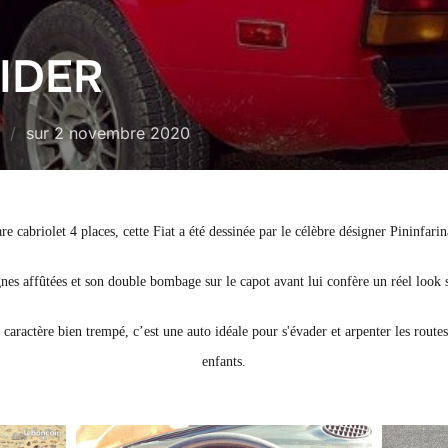
PIDER
Publié
sur
2 novembre 2020
le
re cabriolet 4 places, cette Fiat a été dessinée par le célèbre désigner Pininfarin
gnes affûtées et son double bombage sur le capot avant lui confère un réel look s
caractère bien trempé, c’est une auto idéale pour s'évader et arpenter les rout
enfants.