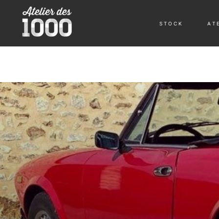
S T O C K
A T E