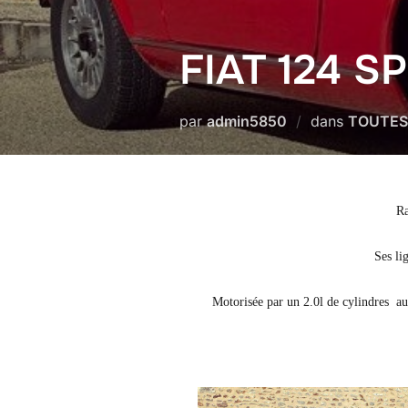
FIAT 124 S
par
admin5850
dans
TOUTES
Ra
Ses li
Motorisée par un 2.0l de cylindres au 