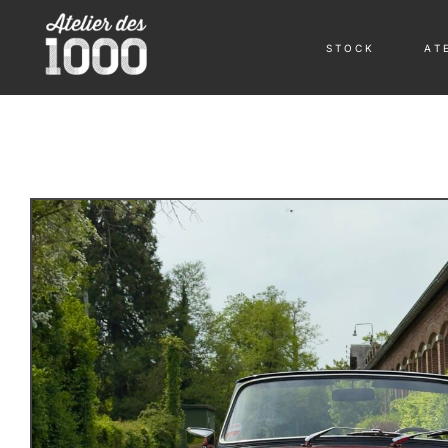
S T O C K
A T E