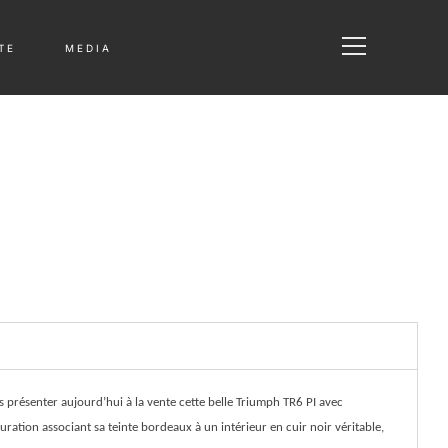
T E
M E D I A
ous présenter aujourd’hui à la vente cette belle Triumph TR6 PI avec
ration associant sa teinte bordeaux à un intérieur en cuir noir véritable,