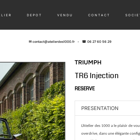
 L I E R
D E P O T
V E N D U
C O N T A C T
S O C I E 
✉
contact@atelierdes1000.fr
-
☎ 06 27 60 56 29
TRIUMPH
TR6 Injection
RESERVE
PRESENTATION
L’Atelier des 1000 a le plaisir de v
overdrive, dans une élégante configu