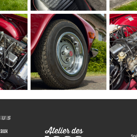
ous
iaux
Spé