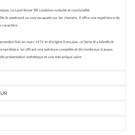
nique, ce Land Rover 88 combine rusticité et convivialité.
lle le week-end ou une escapade sur les chemins, il offre une expérience de
e caractère.
remière fois en mars 1972 et d’origine française, ce Serie III a bénéficié
propriétaire, lui offrant une peinture complète et de nombreux travaux
lle présentation esthétique et une mécanique saine.
EUR