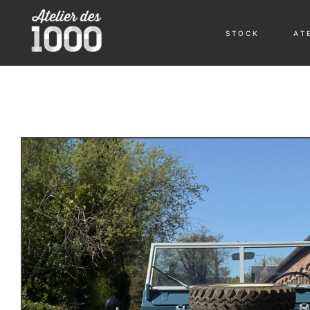
S T O C K
A T E