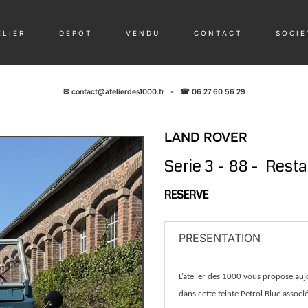
 L I E R
D E P O T
V E N D U
C O N T A C T
S O C I E 
✉
contact@atelierdes1000.fr
-
☎ 06 27 60 56 29
LAND ROVER
Serie 3 - 88 - Rest
RESERVE
PRESENTATION
L’atelier des 1000 vous propose auj
dans cette teinte Petrol Blue associé