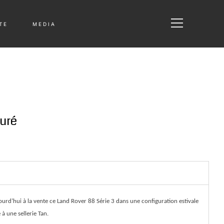
T E
M E D I A
auré
ourd’hui à la vente ce Land Rover 88 Série 3 dans une configuration estivale
 à une sellerie Tan.