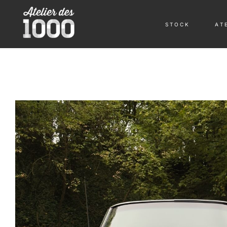
S T O C K
A T E