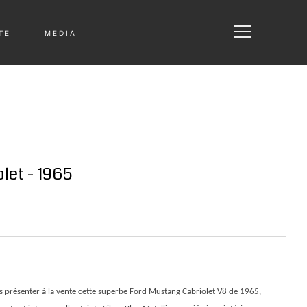
T E
M E D I A
let - 1965
ous présenter à la vente cette superbe Ford Mustang Cabriolet V8 de 1965,