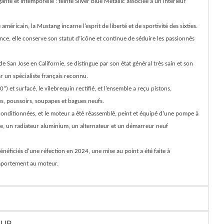
ante et intemporelle : teinte Silver Blue Metallic associée à un intérieur
éricain, la Mustang incarne l’esprit de liberté et de sportivité des sixties.
nce, elle conserve son statut d’icône et continue de séduire les passionnés
e San Jose en Californie, se distingue par son état général très sain et son
r un spécialiste français reconnu.
0”) et surfacé, le vilebrequin rectifié, et l’ensemble a reçu pistons,
s, poussoirs, soupapes et bagues neufs.
conditionnées, et le moteur a été réassemblé, peint et équipé d’une pompe à
, un radiateur aluminium, un alternateur et un démarreur neuf
énéficiés d'une réfection en 2024, une mise au point a été faite à
omportement au moteur.
EUR