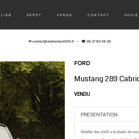
 L I E R
D E P O T
V E N D U
C O N T A C T
S O C I E 
✉
contact@atelierdes1000.fr
-
☎ 06 27 60 56 29
FORD
Mustang 289 Cabrio
VENDU
PRESENTATION
L’Atelier des 1000 a le plaisir de v