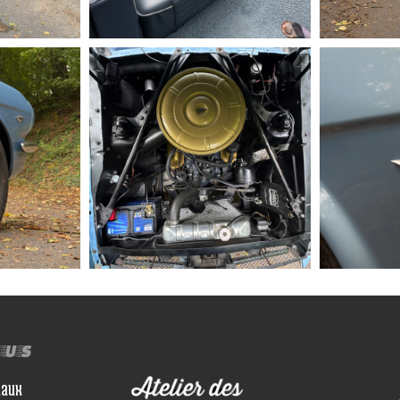
ous
iaux