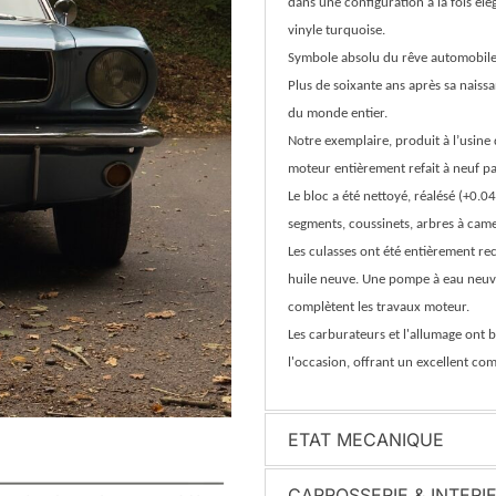
dans une configuration à la fois élég
vinyle turquoise.
Symbole absolu du rêve automobile am
Plus de soixante ans après sa naissa
du monde entier.
Notre exemplaire, produit à l’usine d
moteur entièrement refait à neuf pa
Le bloc a été nettoyé, réalésé (+0.04
segments, coussinets, arbres à came
Les culasses ont été entièrement re
huile neuve. Une pompe à eau neuve
complètent les travaux moteur.
Les carburateurs et l'allumage ont b
l'occasion, offrant un excellent c
ETAT MECANIQUE
CARROSSERIE & INTERI