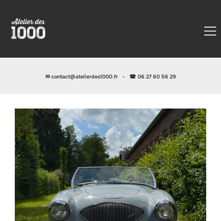
✉
contact@atelierdes1000.fr
-
☎ 06 27 60 56 29