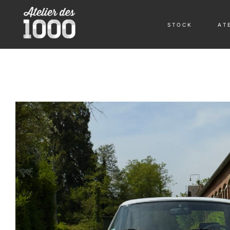
S T O C K
A T E