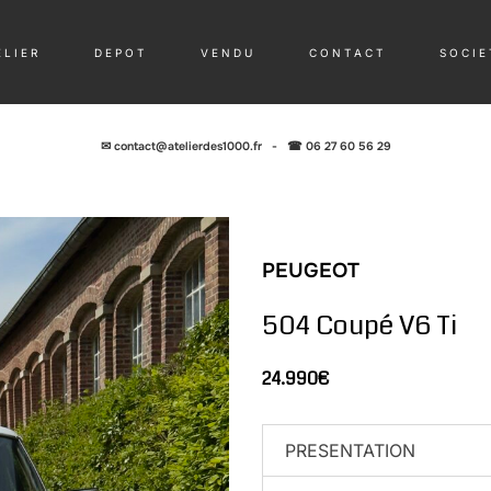
 L I E R
D E P O T
V E N D U
C O N T A C T
S O C I E 
✉
contact@atelierdes1000.fr
-
☎ 06 27 60 56 29
PEUGEOT
504 Coupé V6 Ti
24.990€
PRESENTATION