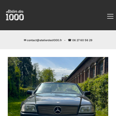
✉
contact@atelierdes1000.fr
-
☎ 06 27 60 56 29