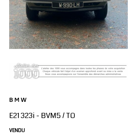
B M W
E21 323i - BVM5 / TO
VENDU