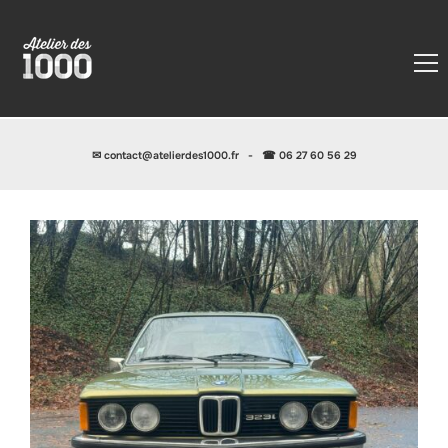
✉
contact@atelierdes1000.fr
-
☎ 06 27 60 56 29