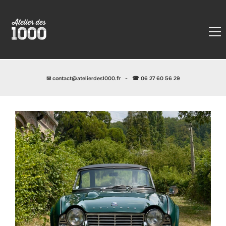
✉
contact@atelierdes1000.fr
-
☎ 06 27 60 56 29