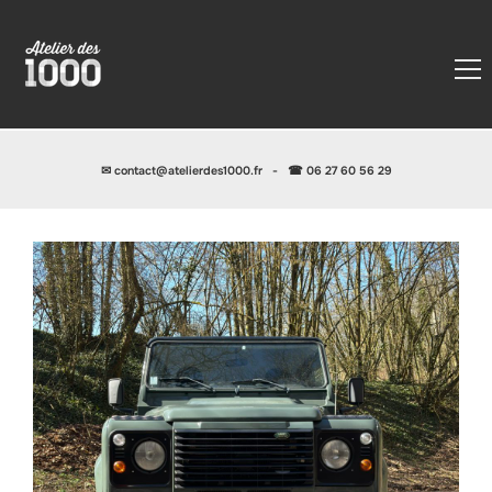
✉
contact@atelierdes1000.fr
-
☎ 06 27 60 56 29