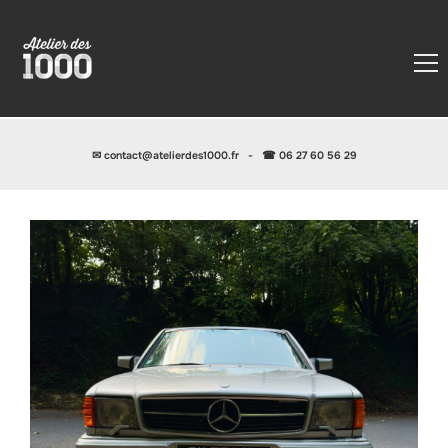
✉
contact@atelierdes1000.fr
-
☎ 06 27 60 56 29