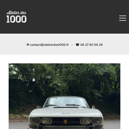
✉
contact@atelierdes1000.fr
-
☎ 06 27 60 56 29