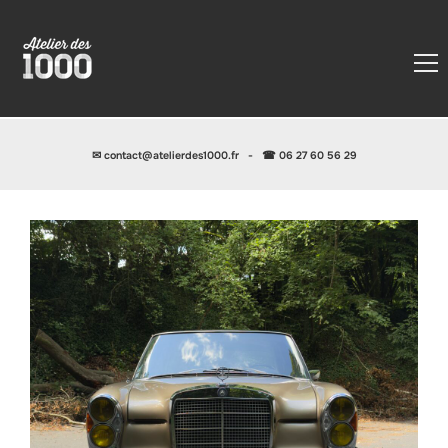
✉
contact@atelierdes1000.fr
-
☎ 06 27 60 56 29