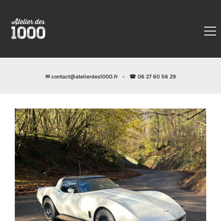
✉
contact@atelierdes1000.fr
-
☎ 06 27 60 56 29