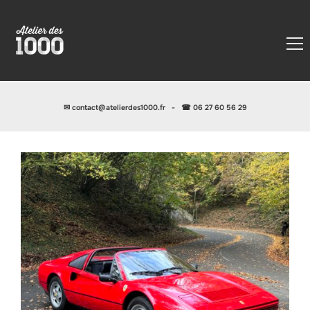
✉
contact@atelierdes1000.fr
-
☎ 06 27 60 56 29