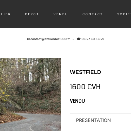
 L I E R
D E P O T
V E N D U
C O N T A C T
S O C I E 
✉
contact@atelierdes1000.fr
-
☎ 06 27 60 56 29
WESTFIELD
1600 CVH
VENDU
PRESENTATION