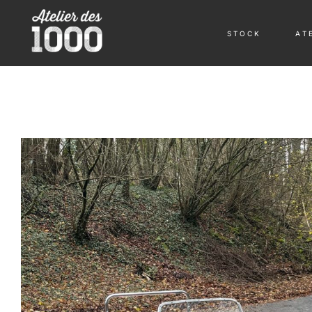
S T O C K
A T E