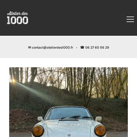
✉
contact@atelierdes1000.fr
-
☎ 06 27 60 56 29