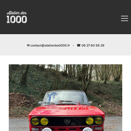
✉
contact@atelierdes1000.fr
-
☎ 06 27 60 56 29