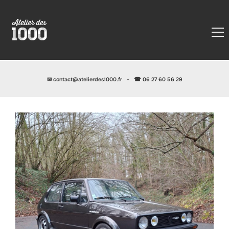
✉
contact@atelierdes1000.fr
-
☎ 06 27 60 56 29