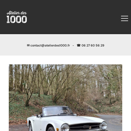
✉
contact@atelierdes1000.fr
-
☎ 06 27 60 56 29