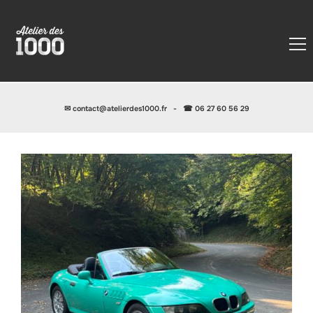
✉
contact@atelierdes1000.fr
-
☎ 06 27 60 56 29