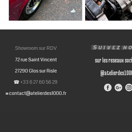
Suivez n
Showroom sur RDV
72 rue Saint Vincent
sur les reseaux soc
27290 Glos sur Risle
@atelierdes100
☎
+33 6 27 60 56 29
contact@atelierdes1000.fr
✉