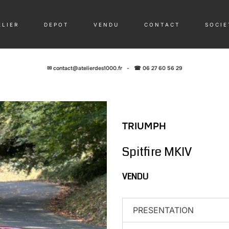
 L I E R
D E P O T
V E N D U
C O N T A C T
S O C I E 
✉
contact@atelierdes1000.fr
-
☎ 06 27 60 56 29
TRIUMPH
Spitfire MKIV
VENDU
PRESENTATION