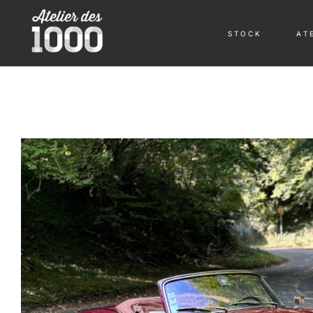
S T O C K
A T E