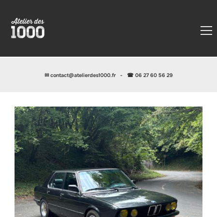
✉
contact@atelierdes1000.fr
-
☎ 06 27 60 56 29