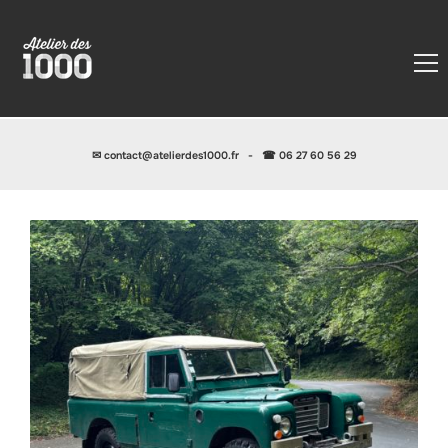
✉
contact@atelierdes1000.fr
-
☎ 06 27 60 56 29