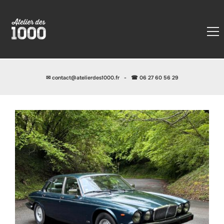
✉
contact@atelierdes1000.fr
-
☎ 06 27 60 56 29