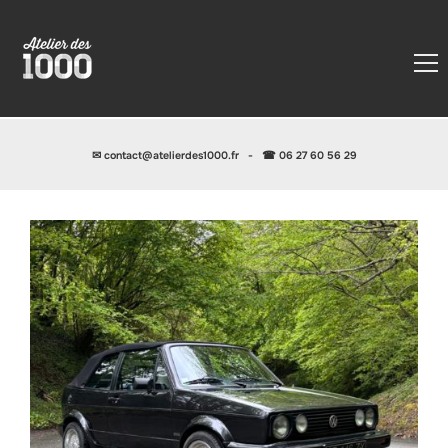
✉
contact@atelierdes1000.fr
-
☎ 06 27 60 56 29