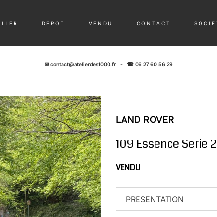
 L I E R
D E P O T
V E N D U
C O N T A C T
S O C I E 
✉
contact@atelierdes1000.fr
-
☎ 06 27 60 56 29
LAND ROVER
109 Essence Serie 
VENDU
PRESENTATION