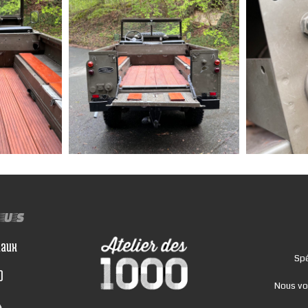
ous
iaux
Spé
0
Nous vo