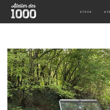
S T O C K
A T E