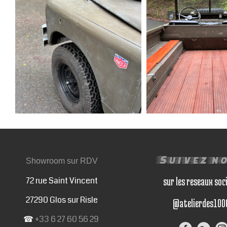
Suivez n
Showroom sur RDV
72 rue Saint Vincent
sur les reseaux soc
27290 Glos sur Risle
@atelierdes100
☎
+33 6 27 60 56 29