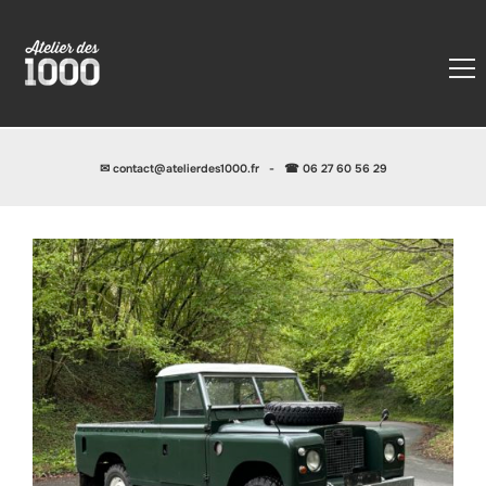
✉
contact@atelierdes1000.fr
-
☎ 06 27 60 56 29