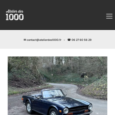
✉
contact@atelierdes1000.fr
-
☎ 06 27 60 56 29