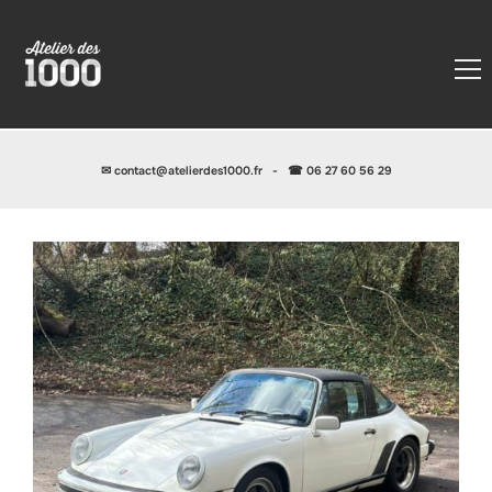
✉
contact@atelierdes1000.fr
-
☎ 06 27 60 56 29