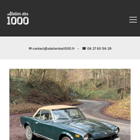
✉
contact@atelierdes1000.fr
-
☎ 06 27 60 56 29