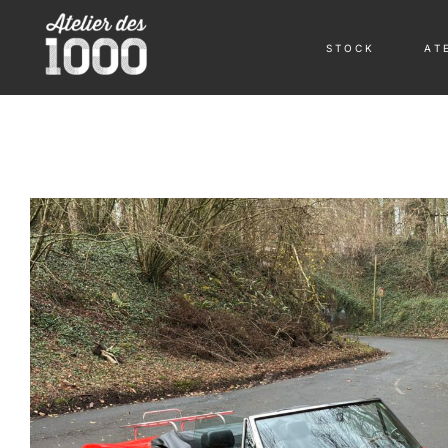
S T O C K
A T E