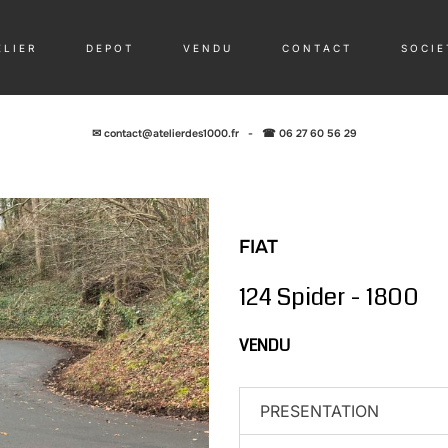
 L I E R
D E P O T
V E N D U
C O N T A C T
S O C I E 
✉
contact@atelierdes1000.fr
-
☎ 06 27 60 56 29
FIAT
124 Spider - 1800
VENDU
PRESENTATION