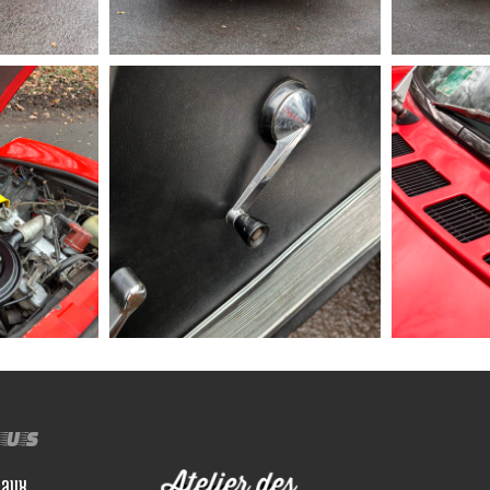
ous
iaux