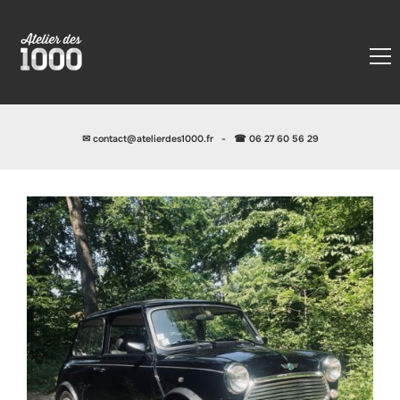
✉
contact@atelierdes1000.fr
-
☎ 06 27 60 56 29