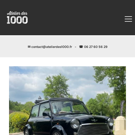
✉
contact@atelierdes1000.fr
-
☎ 06 27 60 56 29