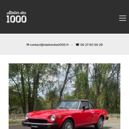
✉
contact@atelierdes1000.fr
-
☎ 06 27 60 56 29