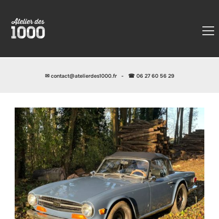
✉
contact@atelierdes1000.fr
-
☎ 06 27 60 56 29