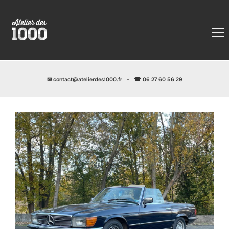
✉
contact@atelierdes1000.fr
-
☎ 06 27 60 56 29