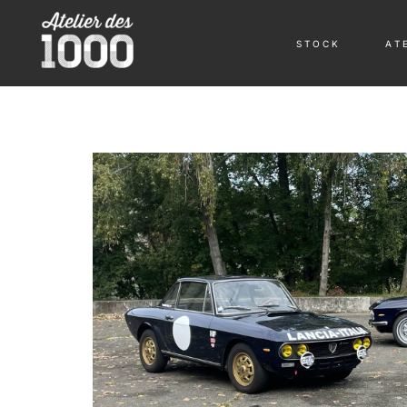
S T O C K
A T E