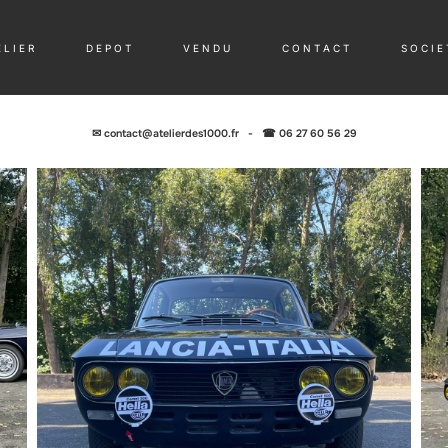
 L I E R
D E P O T
V E N D U
C O N T A C T
S O C I E 
✉
contact@atelierdes1000.fr
-
☎ 06 27 60 56 29