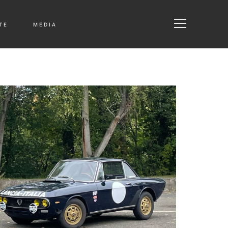
T E
M E D I A