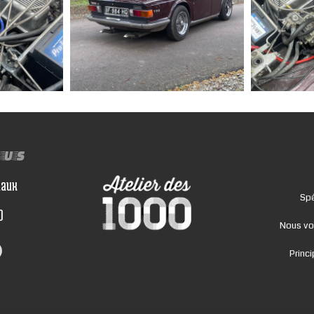
ous
iaux
Spé
0
Nous vo
Princ