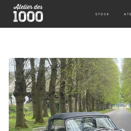
S T O C K
A T E