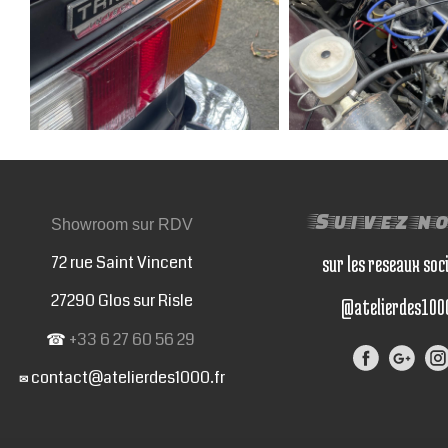
Suivez n
Showroom sur RDV
72 rue Saint Vincent
sur les reseaux soc
27290 Glos sur Risle
@atelierdes100
☎
+33 6 27 60 56 29
contact@atelierdes1000.fr
✉