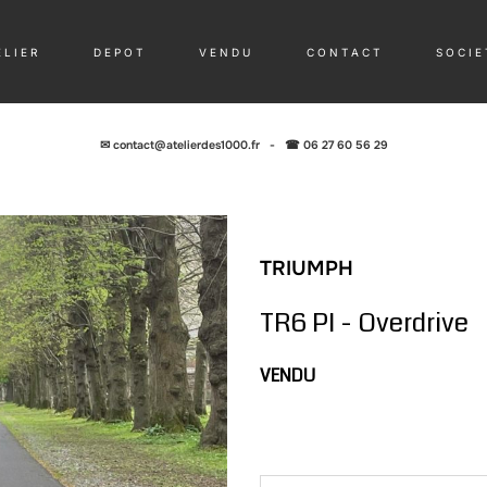
 L I E R
D E P O T
V E N D U
C O N T A C T
S O C I E 
✉
contact@atelierdes1000.fr
-
☎ 06 27 60 56 29
TRIUMPH
TR6 PI - Overdrive
VENDU